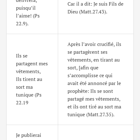
délivrera,
Car il a dit: Je suis Fils de
puisqu’il
Dieu (Matt.27.43).
l’aime! (Ps
22.9).
Après l’avoir crucifié, ils
se partagèrent ses
Ils se
vêtements, en tirant au
partagent mes
sort, [afin que
vêtements,
s’accomplisse ce qui
Ils tirent au
avait été annoncé par le
sort ma
prophète: Ils se sont
tunique (Ps
partagé mes vêtements,
22.19
et ils ont tiré au sort ma
tunique (Matt.27.35).
Je publierai