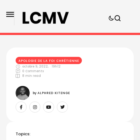
APOLOGIE DE LA FOI CHRÉTIENNE
octobre 9, 2022
,
19h12
0
 Comments
8
 min read
by 
ALPHRED KITENGE
Topics: