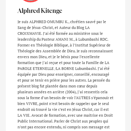
Alphred Kitenge
Je suis ALPHRED OMUMBU K., chrétien sauvé par le
Sang de Jésus-Christ, et Auteur du Blog LA
CROIXMAVIE. J’ai été formée au ministère sous le
leadership du Pasteur AMANI M., à Lubumbashi RDC.
Former en Théologie Biblique, à l’Institut Supérieur de
Théologie des Assemblée de Dieu. Je suis reconnaissant
envers mon Dieu, et je le bénis pour l’excellente
formation que j’ai reçue et pour toute la Famille de LA
PAROLE ETERNELLE /LA BORNE Lubumbashi. J’ai été
équipée par Dieu pour enseigner, conseillé, encouragé
et pour se tenir en prière pour les autres. La pensée du
présent blog fut plantée dans mon cœur depuis
plusieurs années en arrière (2004), j’ai ressentis cela
sous la forme d’un besoin de voir l’AUTRES s’épanouir et
bien VIVRE, point n’est besoin de rappeler que le seul
endroit où trouvé la vie c’est en Jésus Christ, car il est
LA VIE. Avocat de formation, avec une maitrise en Droit
Public International. Parler de Christ aux peuples qui
n’ont pas encore entendu, ni compris son message est