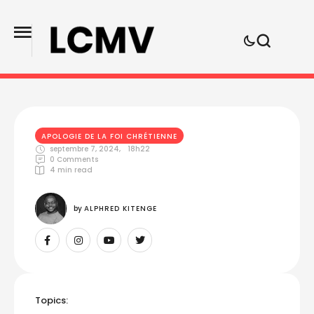
APOLOGIE DE LA FOI CHRÉTIENNE
septembre 7, 2024
,
18h22
0
 Comments
4
 min read
by 
ALPHRED KITENGE
Topics: