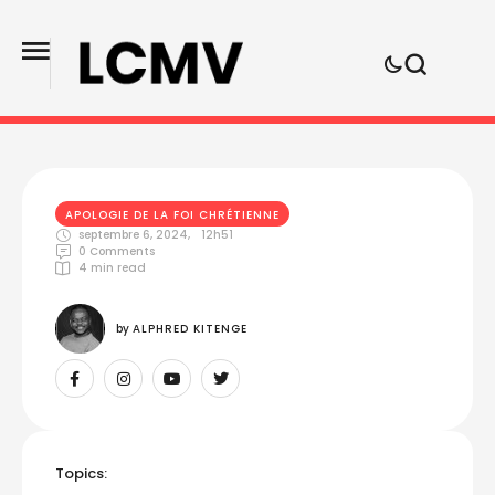
APOLOGIE DE LA FOI CHRÉTIENNE
septembre 6, 2024
,
12h51
0
 Comments
4
 min read
by 
ALPHRED KITENGE
Topics: