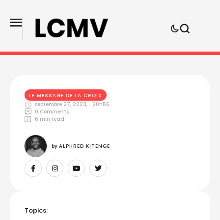
LE MESSAGE DE LA CROIX
septembre 27, 2023
,
20h56
0
 Comments
6
 min read
by 
ALPHRED KITENGE
Topics: