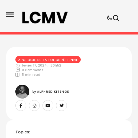
APOLOGIE DE LA FOI CHRÉTIENNE
février 17, 2024
,
20h52
0
 Comments
5
 min read
by 
ALPHRED KITENGE
Topics: