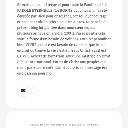
formation que j’ai reçue et pour toute la Famille de LA
PAROLE ETERNELLE /LA BORNE Lubumbashi. J’ai été
équipée par Dieu pour enseigner, conseillé, encouragé
et pour se tenir en prière pour les autres. La pensée du
présent blog fut plantée dans mon cœur depuis
plusieurs années en arrière (2004), j’ai ressentis cela
sous la forme d’un besoin de voir l’AUTRES s’épanouir et
bien VIVRE, point n’est besoin de rappeler que le seul
endroit où trouvé la vie c’est en Jésus Christ, car il est
LA VIE. Avocat de formation, avec une maitrise en Droit
Public International. Parler de Christ aux peuples qui
n’ont pas encore entendu, ni compris son message est
une passion pour moi.
Keep in touch with our news & offers