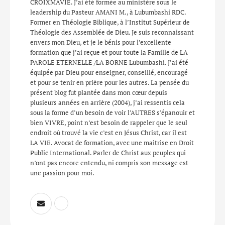
CROIXMAVIE. J’ai été formée au ministère sous le
leadership du Pasteur AMANI M., à Lubumbashi RDC.
Former en Théologie Biblique, à l’Institut Supérieur de
Théologie des Assemblée de Dieu. Je suis reconnaissant
envers mon Dieu, et je le bénis pour l’excellente
formation que j’ai reçue et pour toute la Famille de LA
PAROLE ETERNELLE /LA BORNE Lubumbashi. J’ai été
équipée par Dieu pour enseigner, conseillé, encouragé
et pour se tenir en prière pour les autres. La pensée du
présent blog fut plantée dans mon cœur depuis
plusieurs années en arrière (2004), j’ai ressentis cela
sous la forme d’un besoin de voir l’AUTRES s’épanouir et
bien VIVRE, point n’est besoin de rappeler que le seul
endroit où trouvé la vie c’est en Jésus Christ, car il est
LA VIE. Avocat de formation, avec une maitrise en Droit
Public International. Parler de Christ aux peuples qui
n’ont pas encore entendu, ni compris son message est
une passion pour moi.