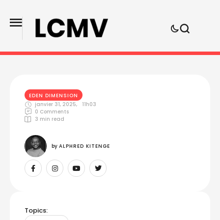
EDEN DIMENSION
janvier 31, 2025
,
11h03
0
 Comments
3
 min read
by 
ALPHRED KITENGE
Topics: