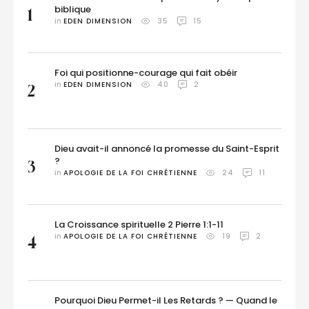
biblique
1
in 
EDEN DIMENSION
35
15
Foi qui positionne-courage qui fait obéir
in 
EDEN DIMENSION
40
2
2
Dieu avait-il annoncé la promesse du Saint-Esprit
?
3
in 
APOLOGIE DE LA FOI CHRÉTIENNE
24
11
La Croissance spirituelle 2 Pierre 1:1-11
in 
APOLOGIE DE LA FOI CHRÉTIENNE
19
2
4
Pourquoi Dieu Permet-il Les Retards ? — Quand le