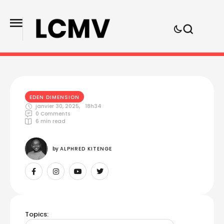
EDEN DIMENSION
janvier 30, 2025
,
18h34
0
 Comments
6
 min read
by 
ALPHRED KITENGE
Topics: