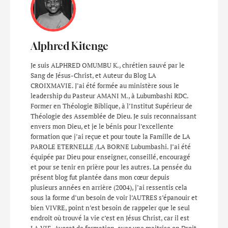
Alphred Kitenge
Je suis ALPHRED OMUMBU K., chrétien sauvé par le
Sang de Jésus-Christ, et Auteur du Blog LA
CROIXMAVIE. J’ai été formée au ministère sous le
leadership du Pasteur AMANI M., à Lubumbashi RDC.
Former en Théologie Biblique, à l’Institut Supérieur de
Théologie des Assemblée de Dieu. Je suis reconnaissant
envers mon Dieu, et je le bénis pour l’excellente
formation que j’ai reçue et pour toute la Famille de LA
PAROLE ETERNELLE /LA BORNE Lubumbashi. J’ai été
équipée par Dieu pour enseigner, conseillé, encouragé
et pour se tenir en prière pour les autres. La pensée du
présent blog fut plantée dans mon cœur depuis
plusieurs années en arrière (2004), j’ai ressentis cela
sous la forme d’un besoin de voir l’AUTRES s’épanouir et
bien VIVRE, point n’est besoin de rappeler que le seul
endroit où trouvé la vie c’est en Jésus Christ, car il est
LA VIE. Avocat de formation, avec une maitrise en Droit