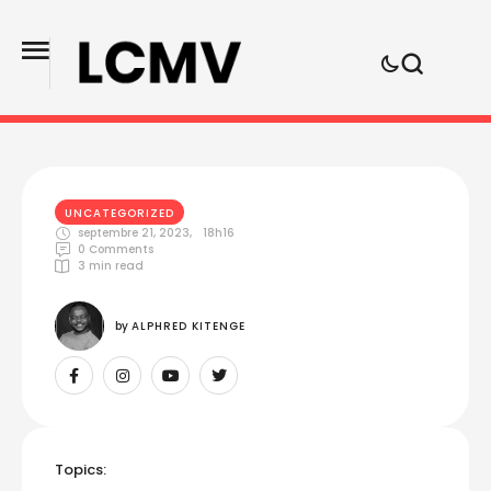
UNCATEGORIZED
septembre 21, 2023
,
18h16
0
 Comments
3
 min read
by 
ALPHRED KITENGE
Topics: