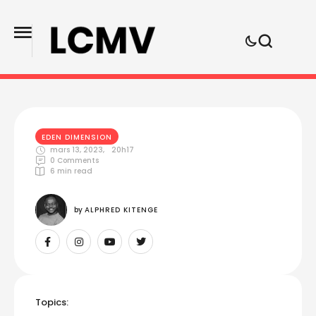
EDEN DIMENSION
mars 13, 2023
,
20h17
0
 Comments
6
 min read
by 
ALPHRED KITENGE
Topics: