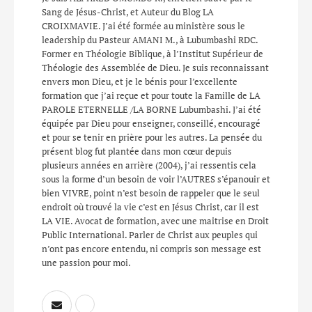
Sang de Jésus-Christ, et Auteur du Blog LA
CROIXMAVIE. J’ai été formée au ministère sous le
leadership du Pasteur AMANI M., à Lubumbashi RDC.
Former en Théologie Biblique, à l’Institut Supérieur de
Théologie des Assemblée de Dieu. Je suis reconnaissant
envers mon Dieu, et je le bénis pour l’excellente
formation que j’ai reçue et pour toute la Famille de LA
PAROLE ETERNELLE /LA BORNE Lubumbashi. J’ai été
équipée par Dieu pour enseigner, conseillé, encouragé
et pour se tenir en prière pour les autres. La pensée du
présent blog fut plantée dans mon cœur depuis
plusieurs années en arrière (2004), j’ai ressentis cela
sous la forme d’un besoin de voir l’AUTRES s’épanouir et
bien VIVRE, point n’est besoin de rappeler que le seul
endroit où trouvé la vie c’est en Jésus Christ, car il est
LA VIE. Avocat de formation, avec une maitrise en Droit
Public International. Parler de Christ aux peuples qui
n’ont pas encore entendu, ni compris son message est
une passion pour moi.