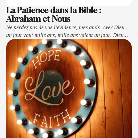
La Patience dans la Bible :
Abraham et Nous
Ne perdez pas de vue l’évidence, mes amis. Avec Dieu,
un jour vaut mille ans, mille ans valent un jour. Dieu
n’est pas en retard dans sa promesse comme certains
mesurent le retard. Il se retient à cause de vous, il
retient la fin parce qu’il ne veut pas que quelqu’un se
perde. Il donne …