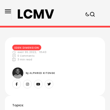
EDEN DIMENSION
août 30, 2022
,
11h43
0
 Comments
3
 min read
by 
ALPHRED KITENGE
Topics: