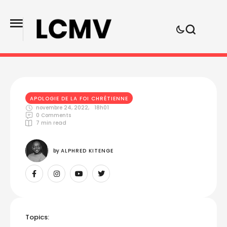
APOLOGIE DE LA FOI CHRÉTIENNE
novembre 24, 2022
,
18h01
0
 Comments
7
 min read
by 
ALPHRED KITENGE
Topics: