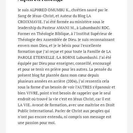
Je suis ALPHRED OMUMBU K., chrétien sauvé par le
Sang de Jésus-Christ, et Auteur du Blog LA
CROIXMAVIE. J’ai été formée au ministère sous le
leadership du Pasteur AMANI M., à Lubumbashi RDC.
Former en Théologie Biblique, à l’Institut Supérieur de
Théologie des Assemblée de Dieu. Je suis reconnaissant
envers mon Dieu, et je le bénis pour l’excellente
formation que j’ai reçue et pour toute la Famille de LA
PAROLE ETERNELLE /LA BORNE Lubumbashi. J’ai été
équipée par Dieu pour enseigner, conseillé, encouragé
et pour se tenir en prière pour les autres. La pensée du
présent blog fut plantée dans mon cœur depuis
plusieurs années en arrière (2004), j’ai ressentis cela
sous la forme d’un besoin de voir l’AUTRES s’épanouir et
bien VIVRE, point n’est besoin de rappeler que le seul
endroit où trouvé la vie c’est en Jésus Christ, car il est
LA VIE. Avocat de formation, avec une maitrise en Droit
Public International. Parler de Christ aux peuples qui
n’ont pas encore entendu, ni compris son message est
une passion pour moi.