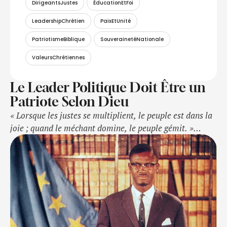
DirigeantsJustes
ÉducationEtFoi
LeadershipChrétien
PaixEtUnité
PatriotismeBiblique
SouverainetéNationale
ValeursChrétiennes
Le Leader Politique Doit Être un
Patriote Selon Dieu
« Lorsque les justes se multiplient, le peuple est dans la
joie ; quand le méchant domine, le peuple gémit. »
(Proverbes 29:2)