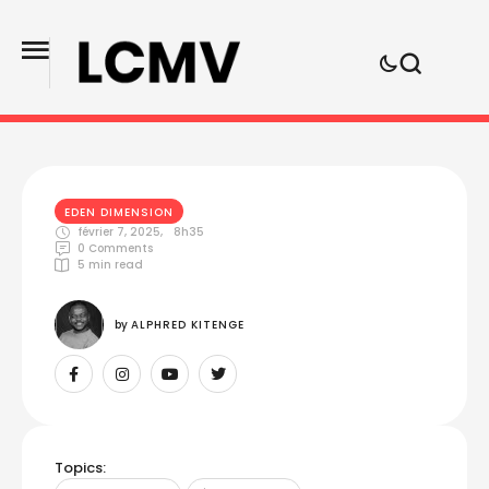
EDEN DIMENSION
février 7, 2025
,
8h35
0
 Comments
5
 min read
by 
ALPHRED KITENGE
Topics: