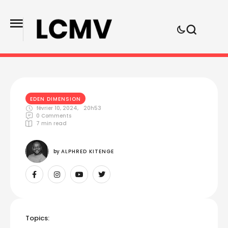
EDEN DIMENSION
février 10, 2024
,
20h53
0
 Comments
7
 min read
by 
ALPHRED KITENGE
Topics: