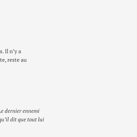
. Il n’y a
e, reste au
 Le dernier ennemi
u’il dit que tout lui