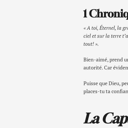
1 Chroniq
« A toi, Éternel, la g
ciel et sur la terre 
tout! ».
Bien-aimé, prend u
autorité. Car évide
Puisse que Dieu, pe
places-tu ta confia
La Cap