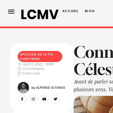
ACCUEIL
BLOG
Conna
APOLOGIE DE LA FOI 
CHRÉTIENNE
Céles
août 11, 2022
,
19h16
0
 Comments
5
 min read
Avant de parler s
by 
ALPHRED KITENGE
plusieurs sens. V
faire, ou de faire