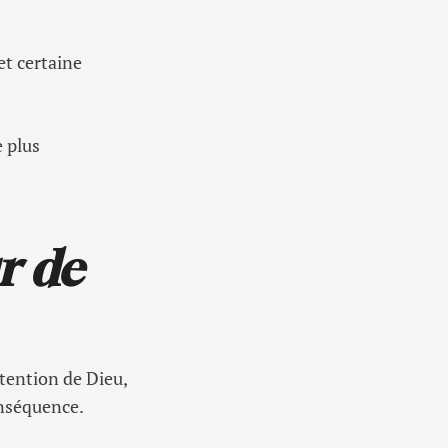
et certaine
e plus
r de
ntention de Dieu,
onséquence.