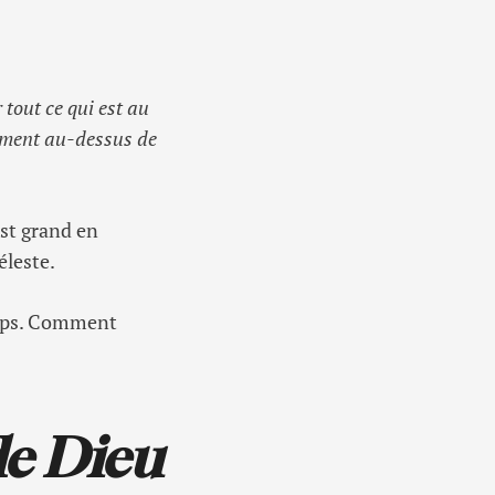
r tout ce qui est au
inement au-dessus de
st grand en
éleste.
temps. Comment
de Dieu