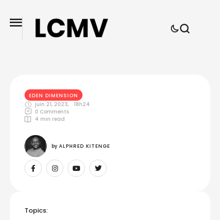
EDEN DIMENSION
juin 21, 2023
,
18h24
0
 Comments
4
 min read
by 
ALPHRED KITENGE
Topics: