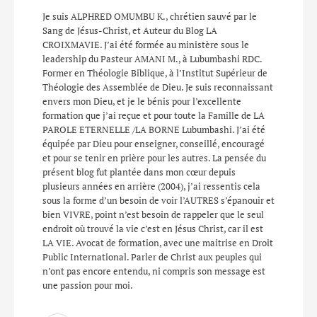
Je suis ALPHRED OMUMBU K., chrétien sauvé par le
Sang de Jésus-Christ, et Auteur du Blog LA
CROIXMAVIE. J’ai été formée au ministère sous le
leadership du Pasteur AMANI M., à Lubumbashi RDC.
Former en Théologie Biblique, à l’Institut Supérieur de
Théologie des Assemblée de Dieu. Je suis reconnaissant
envers mon Dieu, et je le bénis pour l’excellente
formation que j’ai reçue et pour toute la Famille de LA
PAROLE ETERNELLE /LA BORNE Lubumbashi. J’ai été
équipée par Dieu pour enseigner, conseillé, encouragé
et pour se tenir en prière pour les autres. La pensée du
présent blog fut plantée dans mon cœur depuis
plusieurs années en arrière (2004), j’ai ressentis cela
sous la forme d’un besoin de voir l’AUTRES s’épanouir et
bien VIVRE, point n’est besoin de rappeler que le seul
endroit où trouvé la vie c’est en Jésus Christ, car il est
LA VIE. Avocat de formation, avec une maitrise en Droit
Public International. Parler de Christ aux peuples qui
n’ont pas encore entendu, ni compris son message est
une passion pour moi.