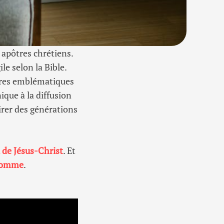
apôtres chrétiens.
le selon la Bible.
gures emblématiques
ique à la diffusion
irer des générations
a de Jésus-Christ
. Et
Homme
.