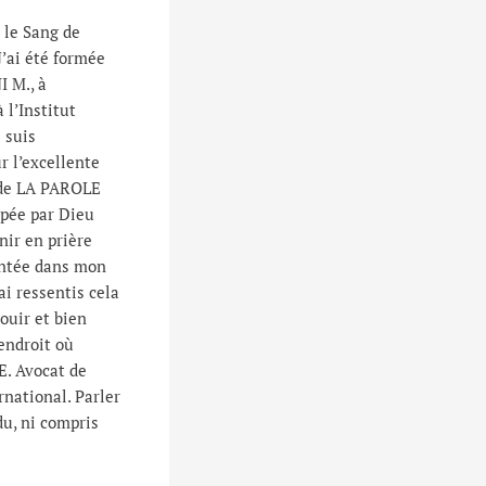
le Sang de
’ai été formée
I M., à
l’Institut
 suis
r l’excellente
e de LA PAROLE
pée par Dieu
nir en prière
lantée dans mon
ai ressentis cela
ouir et bien
endroit où
IE. Avocat de
rnational. Parler
du, ni compris