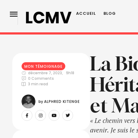
ACCUEIL
BLOG
La Bi
MON TÉMOIGNAGE
décembre 7, 2023
,
9h18
Hérit
0
 Comments
3
 min read
et Ma
by 
ALPHRED KITENGE
« Le chemin vers 
avenir. Je suis l