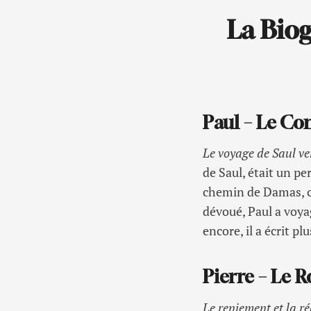
La Biog
Paul – Le Con
Le voyage de Saul ve
de Saul, était un p
chemin de Damas, où
dévoué, Paul a voya
encore, il a écrit 
Pierre – Le R
Le reniement et la r