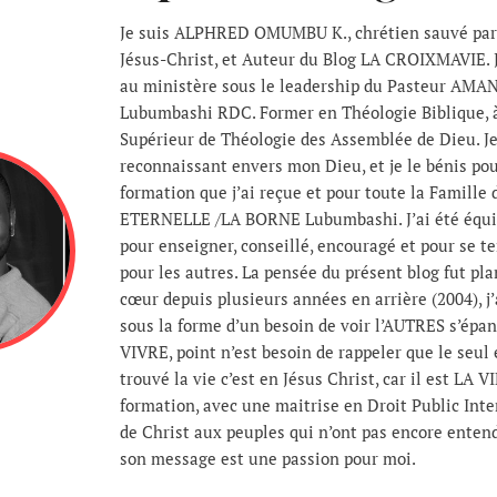
Je suis ALPHRED OMUMBU K., chrétien sauvé par 
Jésus-Christ, et Auteur du Blog LA CROIXMAVIE. J
au ministère sous le leadership du Pasteur AMAN
Lubumbashi RDC. Former en Théologie Biblique, à 
Supérieur de Théologie des Assemblée de Dieu. Je
reconnaissant envers mon Dieu, et je le bénis pou
formation que j’ai reçue et pour toute la Famill
ETERNELLE /LA BORNE Lubumbashi. J’ai été équi
pour enseigner, conseillé, encouragé et pour se te
pour les autres. La pensée du présent blog fut p
cœur depuis plusieurs années en arrière (2004), j’
sous la forme d’un besoin de voir l’AUTRES s’épan
VIVRE, point n’est besoin de rappeler que le seul 
trouvé la vie c’est en Jésus Christ, car il est LA V
formation, avec une maitrise en Droit Public Inte
de Christ aux peuples qui n’ont pas encore enten
son message est une passion pour moi.