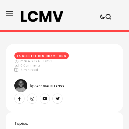
LA RECETTE DES CHAMPIONS
mai 4, 2024
,
17h59
0
 Comments
4
 min read
by 
ALPHRED KITENGE
Topics: