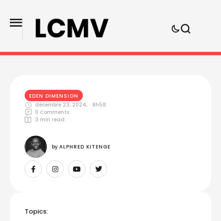
EDEN DIMENSION
décembre 23, 2024
,
8h58
0
 Comments
3
 min read
by 
ALPHRED KITENGE
Topics: