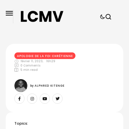
APOLOGIE DE LA FOI CHRÉTIENNE
février 11, 2023
,
16h29
0
 Comments
5
 min read
by 
ALPHRED KITENGE
Topics: