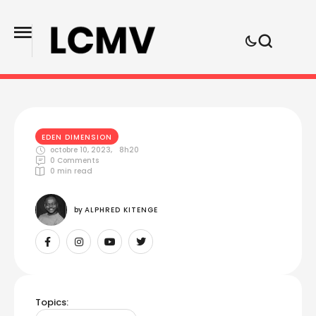
EDEN DIMENSION
octobre 10, 2023
,
8h20
0
 Comments
0
 min read
by 
ALPHRED KITENGE
Topics: