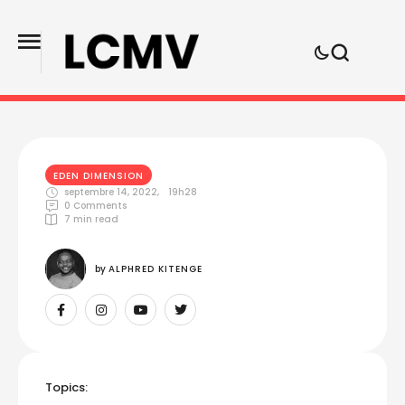
EDEN DIMENSION
septembre 14, 2022
,
19h28
0
 Comments
7
 min read
by 
ALPHRED KITENGE
Topics: