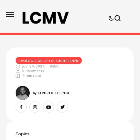
APOLOGIE DE LA FOI CHRÉTIENNE
juin 24, 2024
,
19h56
0
 Comments
4
 min read
by 
ALPHRED KITENGE
Topics: