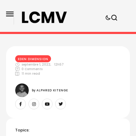
EDEN DIMENSION
septembre 1, 2022
,
12h57
0
 Comments
11
 min read
by 
ALPHRED KITENGE
Topics: