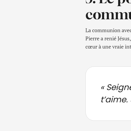
commun
La communion avec D
Pierre a renié Jésu
cœur à une vraie int
« Seign
t’aime. 