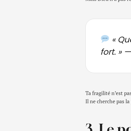
« Qua
fort. »
— 
Ta fragilité n’est pa
Il ne cherche pas l
3. Le p