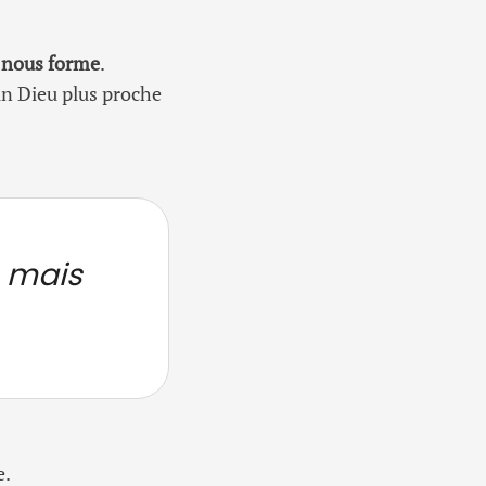
u nous forme
.
 un Dieu plus proche
, mais
e.