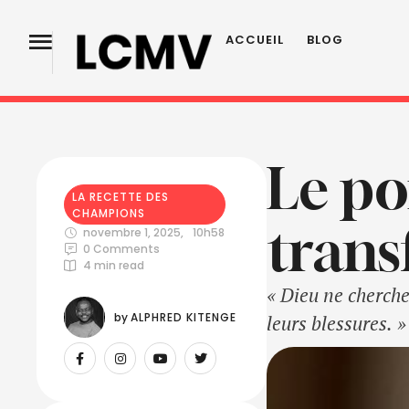
ACCUEIL
BLOG
Le po
LA RECETTE DES 
CHAMPIONS
trans
novembre 1, 2025
,
10h58
0
 Comments
4
 min read
« Dieu ne cherche
by 
ALPHRED KITENGE
leurs blessures. »