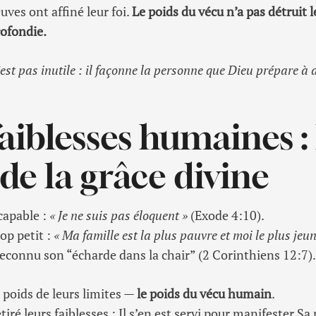
uves ont affiné leur foi.
Le poids du vécu n’a pas détrui
rofondie.
est pas inutile : il façonne la personne que Dieu prépare à 
faiblesses humaines : 
de la grâce divine
capable :
« Je ne suis pas éloquent »
(Exode 4:10).
op petit :
« Ma famille est la plus pauvre et moi le plus jeun
 reconnu son “écharde dans la chair” (2 Corinthiens 12:7)
 poids de leurs limites —
le poids du vécu humain
.
tiré leurs faiblesses : Il s’en est servi pour manifester Sa