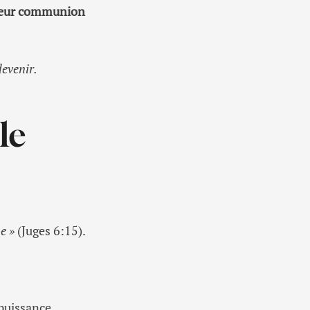
t leur communion
devenir.
le
e »
(Juges 6:15).
.
 puissance.