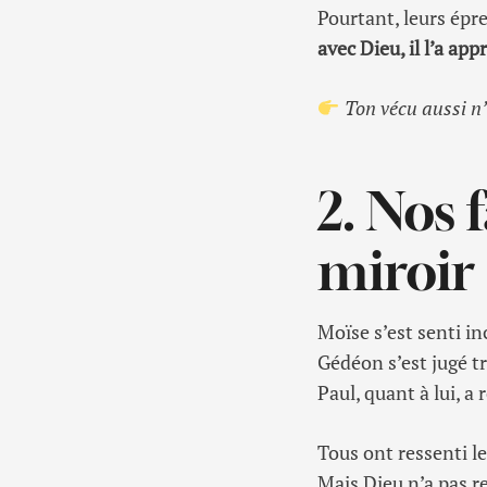
Pourtant, leurs épre
avec Dieu, il l’a app
Ton vécu aussi n’
2. Nos 
miroir 
Moïse s’est senti in
Gédéon s’est jugé tr
Paul, quant à lui, a
Tous ont ressenti le
Mais Dieu n’a pas re