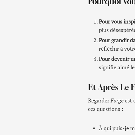
Pourquoi Vou
Pour vous insp
plus désespéré
Pour grandir da
réfléchir à vot
Pour devenir u
signifie aimé l
Et Après Le 
Regarder
Forge
est 
ces questions :
À qui puis-je 