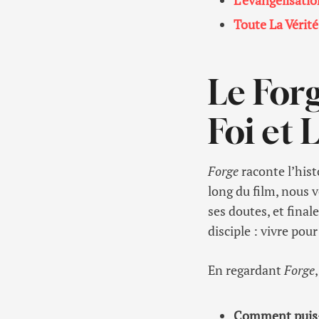
L’évangélisatio
Toute La Vérit
Le Forg
Foi et 
Forge
raconte l’hist
long du film, nous 
ses doutes, et final
disciple : vivre pou
En regardant
Forge
Comment puis-j