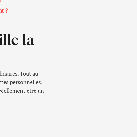
?
nt ?
lle la
inaires. Tout au
ttes personnelles,
 réellement être un