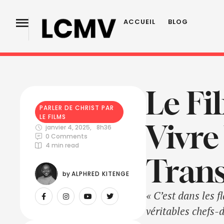
ACCUEIL
BLOG
Le Fi
PARLER DE CHRIST PAR 
LE FILMS
Vivre
janvier 4, 2025
,
8h36
0
 Comments
4
 min read
Tran
by 
ALPHRED KITENGE
« C’est dans les 
véritables chefs-