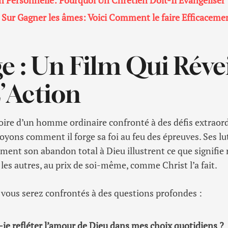
n Personnelle: Pourquoi Un Chrétien Doit-Il Évangéliser 
é Sur Gagner les âmes: Voici Comment le faire Efficaceme
e : Un Film Qui Révei
L’Action
oire d’un homme ordinaire confronté à des défis extraord
voyons comment il forge sa foi au feu des épreuves. Ses lu
ement son abandon total à Dieu illustrent ce que signifie
r les autres, au prix de soi-même, comme Christ l’a fait.
, vous serez confrontés à des questions profondes :
e refléter l’amour de Dieu dans mes choix quotidiens ?