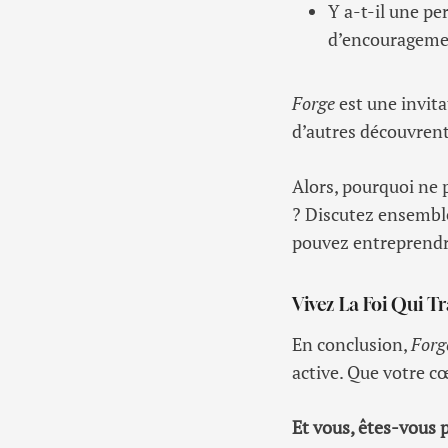
Y a-t-il une p
d’encourageme
Forge
est une invit
d’autres découvrent 
Alors, pourquoi ne 
? Discutez ensemble
pouvez entreprendr
Vivez La Foi Qui T
En conclusion,
Forg
active. Que votre cœ
Et vous, êtes-vous p