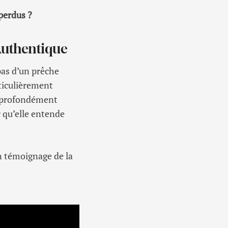
 perdus ?
Authentique
 pas d’un prêche
rticulièrement
a profondément
 qu’elle entende
n témoignage de la