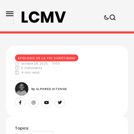
APOLOGIE DE LA FOI CHRÉTIENNE
octobre 28, 2025
,
7h50
0
 Comments
4
 min read
by 
ALPHRED KITENGE
Topics: