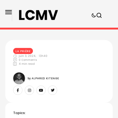
LA PRIÈRE
juin 3, 2024
,
13h40
0
 Comments
4
 min read
by 
ALPHRED KITENGE
Topics: