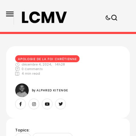
APOLOGIE DE LA FOI CHRÉTIENNE
décembre 4, 2024
,
14h28
0
 Comments
4
 min read
by 
ALPHRED KITENGE
Topics: