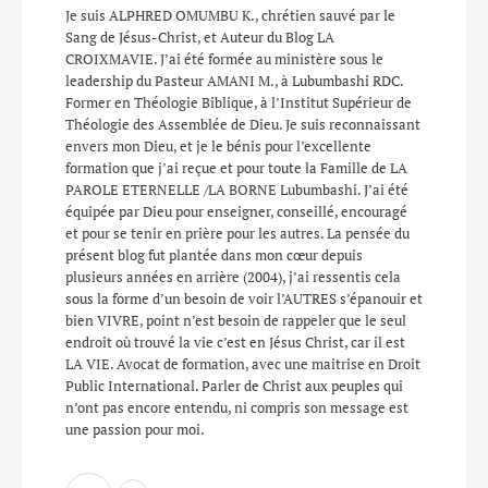
Je suis ALPHRED OMUMBU K., chrétien sauvé par le
Sang de Jésus-Christ, et Auteur du Blog LA
CROIXMAVIE. J’ai été formée au ministère sous le
leadership du Pasteur AMANI M., à Lubumbashi RDC.
Former en Théologie Biblique, à l’Institut Supérieur de
Théologie des Assemblée de Dieu. Je suis reconnaissant
envers mon Dieu, et je le bénis pour l’excellente
formation que j’ai reçue et pour toute la Famille de LA
PAROLE ETERNELLE /LA BORNE Lubumbashi. J’ai été
équipée par Dieu pour enseigner, conseillé, encouragé
et pour se tenir en prière pour les autres. La pensée du
présent blog fut plantée dans mon cœur depuis
plusieurs années en arrière (2004), j’ai ressentis cela
sous la forme d’un besoin de voir l’AUTRES s’épanouir et
bien VIVRE, point n’est besoin de rappeler que le seul
endroit où trouvé la vie c’est en Jésus Christ, car il est
LA VIE. Avocat de formation, avec une maitrise en Droit
Public International. Parler de Christ aux peuples qui
n’ont pas encore entendu, ni compris son message est
une passion pour moi.