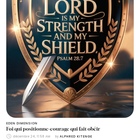
EDEN DIMENSION
Foi qui positionne-courage qui fait obéir
décembre 24, 11:58 AM
by 
ALPHRED KITENGE