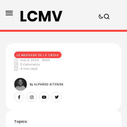
LE MESSAGE DE LA CROIX
mai 5, 2024
,
8h55
0
 Comments
4
 min read
by 
ALPHRED KITENGE
Topics: