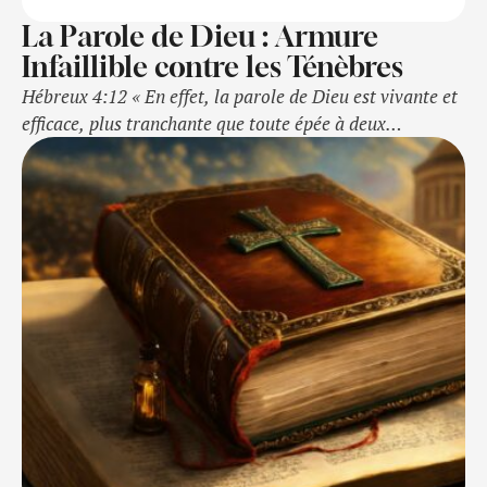
La Parole de Dieu : Armure
Infaillible contre les Ténèbres
Hébreux 4:12 « En effet, la parole de Dieu est vivante et
efficace, plus tranchante que toute épée à deux
tranchants, pénétrante jusqu’à séparer âme et esprit,
jointures et moelles ; elle juge les sentiments et les
pensées du coeur. »