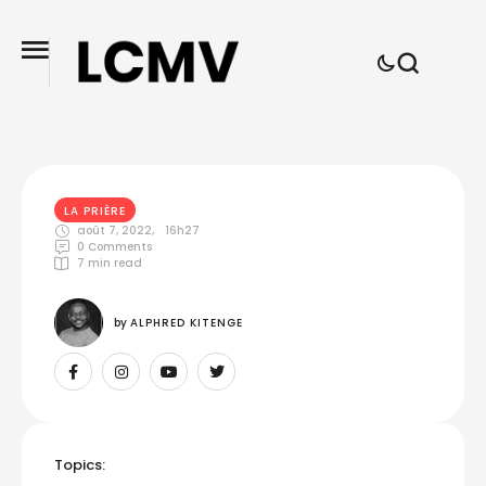
LA PRIÈRE
août 7, 2022
,
16h27
0
 Comments
7
 min read
by 
ALPHRED KITENGE
Topics: