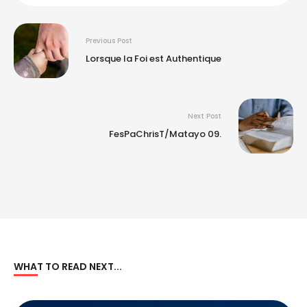
Previous Post
Lorsque la Foi est Authentique
Next Post
FesPaChrisT/Matayo 09.
WHAT TO READ NEXT...