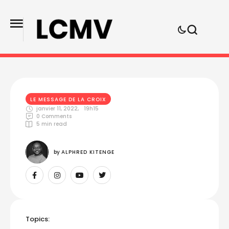
LE MESSAGE DE LA CROIX
janvier 11, 2022
,
19h15
0
 Comments
5
 min read
by 
ALPHRED KITENGE
Topics: