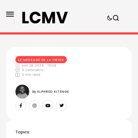
LE MESSAGE DE LA CROIX
juin 28, 2024
,
11h06
0
 Comments
2
 min read
by 
ALPHRED KITENGE
Topics: