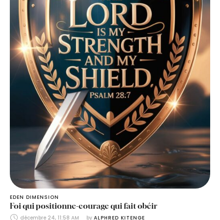
EDEN DIMENSION
Foi qui positionne-courage qui fait obéir
décembre 24, 11:58 AM
by 
ALPHRED KITENGE