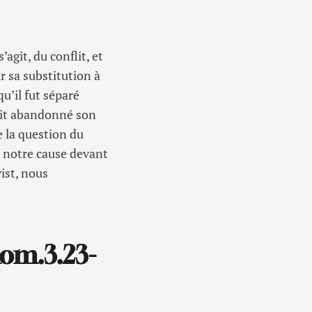
’agit, du conflit, et
r sa substitution à
u’il fut séparé
vait abandonné son
te la question du
é notre cause devant
rist, nous
Rom.3.23-