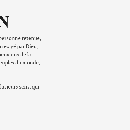
N
e personne retenue,
n exigé par Dieu,
imensions de la
peuples du monde,
usieurs sens, qui