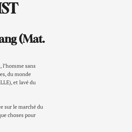
IST
sang (Mat.
é, l’homme sans
mmes, du monde
LLE), et lavé du
e sur le marché du
lque choses pour