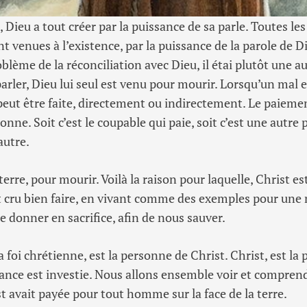
eu a tout créer par la puissance de sa parle. Toutes les
t venues à l’existence, par la puissance de la parole de D
roblème de la réconciliation avec Dieu, il étai plutôt une 
parler, Dieu lui seul est venu pour mourir. Lorsqu’un mal est
eut être faite, directement ou indirectement. Le paiemen
onne. Soit c’est le coupable qui paie, soit c’est une autre
autre.
terre, pour mourir. Voilà la raison pour laquelle, Christ e
 cru bien faire, en vivant comme des exemples pour une m
se donner en sacrifice, afin de nous sauver.
la foi chrétienne, est la personne de Christ. Christ, est la
iance est investie. Nous allons ensemble voir et comprend
t avait payée pour tout homme sur la face de la terre.