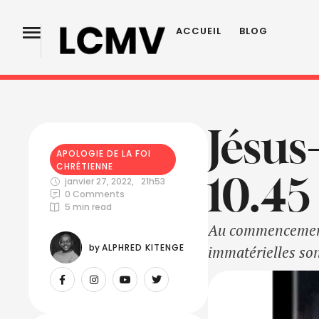
ACCUEIL
BLOG
Jésus
APOLOGIE DE LA FOI 
CHRÉTIENNE
10.45
janvier 27, 2022
,
21h53
0
 Comments
5
 min read
Au commencement, 
by 
ALPHRED KITENGE
immatérielles son
problème de la ré