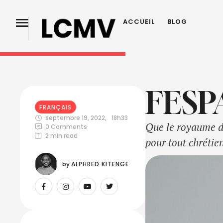
ACCUEIL
BLOG
FESPA
FRANÇAIS
septembre 19, 2022
,
18h33
Que le royaume de
0
 Comments
2
 min read
pour tout chrétien
by 
ALPHRED KITENGE