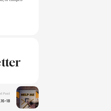
tter
xt Post
.16-18