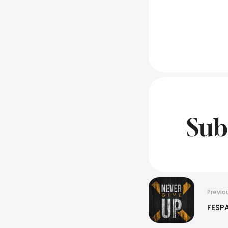
Sub
Previo
FESP