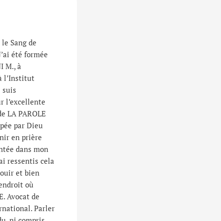
le Sang de
’ai été formée
I M., à
l’Institut
 suis
r l’excellente
e de LA PAROLE
pée par Dieu
nir en prière
lantée dans mon
ai ressentis cela
ouir et bien
endroit où
IE. Avocat de
rnational. Parler
du, ni compris