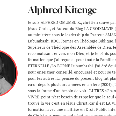
Alphred Kitenge
Je suis ALPHRED OMUMBU K., chrétien sauvé par 
Jésus-Christ, et Auteur du Blog LA CROIXMAVIE. J
au ministère sous le leadership du Pasteur AMAN
Lubumbashi RDC. Former en Théologie Biblique, à 
Supérieur de Théologie des Assemblée de Dieu. Je
reconnaissant envers mon Dieu, et je le bénis pou
formation que j’ai reçue et pour toute la Famill
ETERNELLE /LA BORNE Lubumbashi. J’ai été équi
pour enseigner, conseillé, encouragé et pour se te
pour les autres. La pensée du présent blog fut p
cœur depuis plusieurs années en arrière (2004), j’
sous la forme d’un besoin de voir l’AUTRES s’épan
VIVRE, point n’est besoin de rappeler que le seul 
trouvé la vie c’est en Jésus Christ, car il est LA V
formation, avec une maitrise en Droit Public Inte
de Christ aux peuples qui n’ont pas encore enten