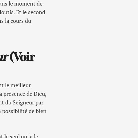
 dans le moment de
loutis. Et le second
s la cours du
ur
(Voir
st le meilleur
la présence de Dieu,
nt du Seigneur par
 possibilité de bien
 le seul qui a le