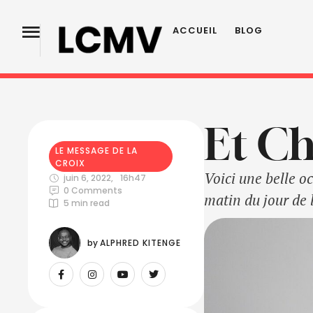
ACCUEIL
BLOG
Et Ch
LE MESSAGE DE LA 
CROIX
Voici une belle o
juin 6, 2022
,
16h47
0
 Comments
matin du jour de 
5
 min read
crucifixion du Se
by 
ALPHRED KITENGE