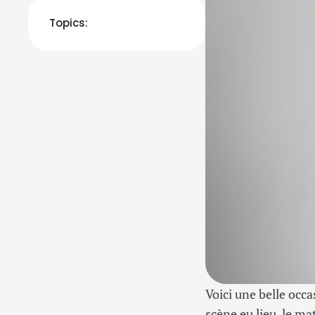
Topics:
Voici une belle occ
scène eu lieu, le ma