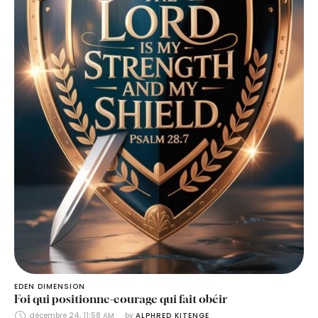
EDEN DIMENSION
Foi qui positionne-courage qui fait obéir
décembre 24, 11:58 AM
by 
ALPHRED KITENGE