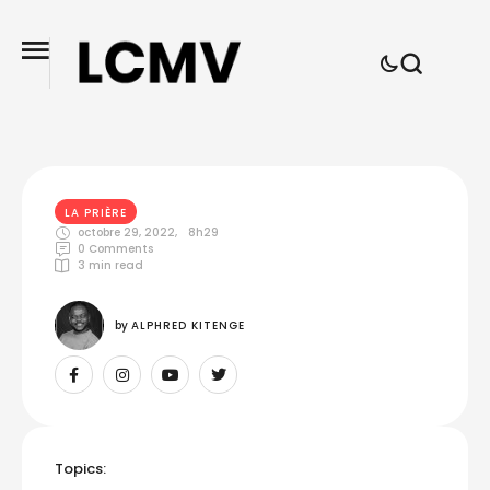
LA PRIÈRE
octobre 29, 2022
,
8h29
0
 Comments
3
 min read
by 
ALPHRED KITENGE
Topics: