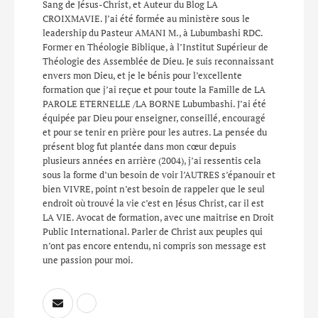
Sang de Jésus-Christ, et Auteur du Blog LA
CROIXMAVIE. J’ai été formée au ministère sous le
leadership du Pasteur AMANI M., à Lubumbashi RDC.
Former en Théologie Biblique, à l’Institut Supérieur de
Théologie des Assemblée de Dieu. Je suis reconnaissant
envers mon Dieu, et je le bénis pour l’excellente
formation que j’ai reçue et pour toute la Famille de LA
PAROLE ETERNELLE /LA BORNE Lubumbashi. J’ai été
équipée par Dieu pour enseigner, conseillé, encouragé
et pour se tenir en prière pour les autres. La pensée du
présent blog fut plantée dans mon cœur depuis
plusieurs années en arrière (2004), j’ai ressentis cela
sous la forme d’un besoin de voir l’AUTRES s’épanouir et
bien VIVRE, point n’est besoin de rappeler que le seul
endroit où trouvé la vie c’est en Jésus Christ, car il est
LA VIE. Avocat de formation, avec une maitrise en Droit
Public International. Parler de Christ aux peuples qui
n’ont pas encore entendu, ni compris son message est
une passion pour moi.