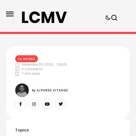
LA PRIÈRE
décembre 20, 2023
,
23h26
0
 Comments
7
 min read
by 
ALPHRED KITENGE
Topics: