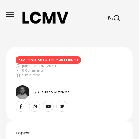
APOLOGIE DE LA FOI CHRÉTIENNE
juin 19, 2024
,
20h11
0
 Comments
5
 min read
by 
ALPHRED KITENGE
Topics: