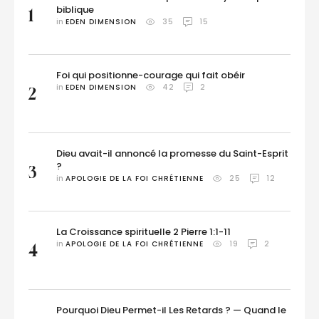
biblique
1
in 
EDEN DIMENSION
35
15
Foi qui positionne-courage qui fait obéir
in 
EDEN DIMENSION
42
2
2
Dieu avait-il annoncé la promesse du Saint-Esprit
?
3
in 
APOLOGIE DE LA FOI CHRÉTIENNE
25
12
La Croissance spirituelle 2 Pierre 1:1-11
in 
APOLOGIE DE LA FOI CHRÉTIENNE
19
2
4
Pourquoi Dieu Permet-il Les Retards ? — Quand le