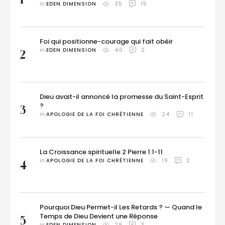
in 
EDEN DIMENSION
35
15
Foi qui positionne-courage qui fait obéir
in 
EDEN DIMENSION
40
2
2
Dieu avait-il annoncé la promesse du Saint-Esprit
?
3
in 
APOLOGIE DE LA FOI CHRÉTIENNE
24
11
La Croissance spirituelle 2 Pierre 1:1-11
in 
APOLOGIE DE LA FOI CHRÉTIENNE
19
2
4
Pourquoi Dieu Permet-il Les Retards ? — Quand le
Temps de Dieu Devient une Réponse
5
in 
EDEN DIMENSION
29
3