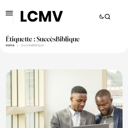
Étiquette :
SuccèsBiblique
Home
SuccèsBiblique