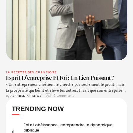
LA RECETTE DES CHAMPIONS
Esprit D’entreprise Et Foi : Un Lien Puissant ?
« Un entrepreneur chrétien ne cherche pas seulement le profit, mais
la prospérité qui bénit et élève les autres. Il sait que son entreprise
By 
ALPHRED KITENGE
0
 Comments
est entre les mains de Dieu, et c’est dans la prière qu’il trouve la
sagesse pour avancer avec intégrité et confiance. » — Inspiré de
TRENDING NOW
Proverbes 16:3 : «Recommande à l’Éternel …
Foi et obéissance : comprendre la dynamique
biblique
1