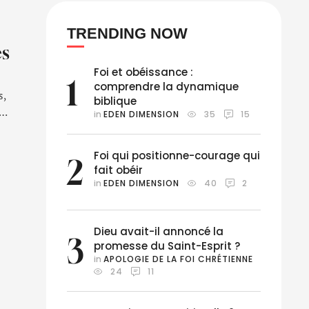
TRENDING NOW
es
Foi et obéissance :
1
comprendre la dynamique
s,
biblique
in 
EDEN DIMENSION
35
15
Foi qui positionne-courage qui
2
fait obéir
in 
EDEN DIMENSION
40
2
Dieu avait-il annoncé la
3
promesse du Saint-Esprit ?
in 
APOLOGIE DE LA FOI CHRÉTIENNE
24
11