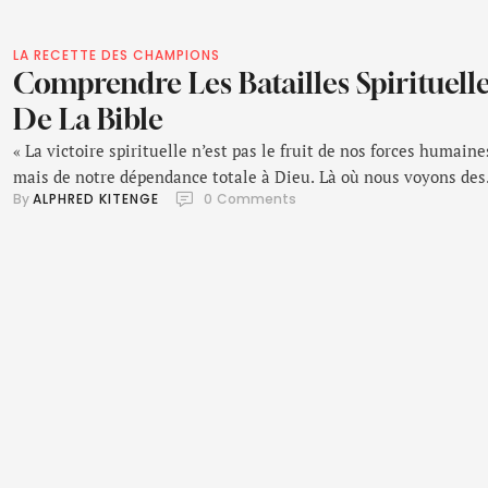
LA RECETTE DES CHAMPIONS
Comprendre Les Batailles Spirituell
De La Bible
« La victoire spirituelle n’est pas le fruit de nos forces humaine
mais de notre dépendance totale à Dieu. Là où nous voyons des
By 
ALPHRED KITENGE
0
 Comments
géants, Lui voit des occasions pour montrer Sa puissance. »