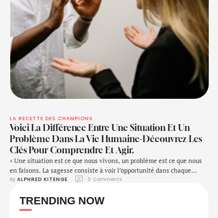
LA RECETTE DES CHAMPIONS
Voici La Différence Entre Une Situation Et Un
Problème Dans La Vie Humaine-Découvrez Les
Clés Pour Comprendre Et Agir.
« Une situation est ce que nous vivons, un problème est ce que nous
en faisons. La sagesse consiste à voir l’opportunité dans chaque
By 
ALPHRED KITENGE
0
 Comments
difficulté. » – Alphred K.
TRENDING NOW