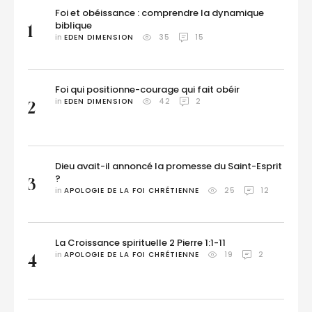
Foi et obéissance : comprendre la dynamique
biblique
1
in 
EDEN DIMENSION
35
15
Foi qui positionne-courage qui fait obéir
in 
EDEN DIMENSION
42
2
2
Dieu avait-il annoncé la promesse du Saint-Esprit
?
3
in 
APOLOGIE DE LA FOI CHRÉTIENNE
25
12
La Croissance spirituelle 2 Pierre 1:1-11
in 
APOLOGIE DE LA FOI CHRÉTIENNE
19
2
4