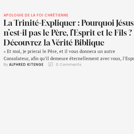
APOLOGIE DE LA FOI CHRÉTIENNE
La Trinité-Expliquer : Pourquoi Jésus
n’est-il pas le Père, l’Esprit et le Fils ?
Découvrez la Vérité Biblique
« Et moi, je prierai le Père, et il vous donnera un autre
Consolateur, afin qu’il demeure éternellement avec vous, l’Espr
By 
ALPHRED KITENGE
0
 Comments
de vérité, que le monde ne peut recevoir, parce qu’il ne le voit 
ne le connaît ; mais vous, vous le connaissez, car il demeure a
vous, et il sera en vous. » …