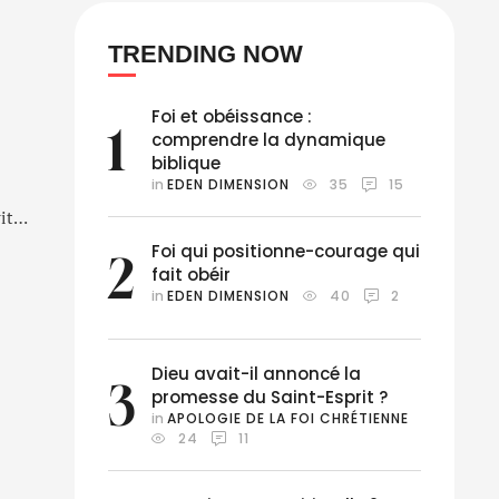
TRENDING NOW
Foi et obéissance :
1
comprendre la dynamique
biblique
in 
EDEN DIMENSION
35
15
it
ni
Foi qui positionne-courage qui
2
vec
fait obéir
in 
EDEN DIMENSION
40
2
Dieu avait-il annoncé la
3
promesse du Saint-Esprit ?
in 
APOLOGIE DE LA FOI CHRÉTIENNE
24
11