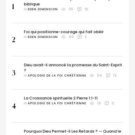
biblique
1
in 
EDEN DIMENSION
35
15
Foi qui positionne-courage qui fait obéir
in 
EDEN DIMENSION
40
2
2
Dieu avait-il annoncé la promesse du Saint-Esprit
?
3
in 
APOLOGIE DE LA FOI CHRÉTIENNE
24
12
La Croissance spirituelle 2 Pierre 1:1-11
in 
APOLOGIE DE LA FOI CHRÉTIENNE
19
2
4
Pourquoi Dieu Permet-il Les Retards ? — Quand le