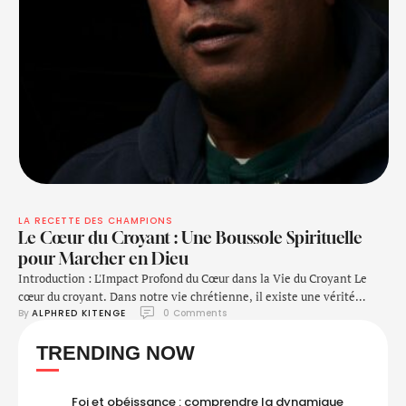
LA RECETTE DES CHAMPIONS
Le Cœur du Croyant : Une Boussole Spirituelle
pour Marcher en Dieu
Introduction : L'Impact Profond du Cœur dans la Vie du Croyant Le
cœur du croyant. Dans notre vie chrétienne, il existe une vérité
By 
ALPHRED KITENGE
0
 Comments
fondamentale : l’état de notre cœur détermine la direction de notre
marche avec Dieu. La Bible nous met en garde contre les dangers d'un
TRENDING NOW
cœur faux et nous invite à cultiver un …
Foi et obéissance : comprendre la dynamique