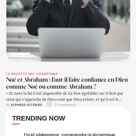
LA RECETTE DES CHAMPIONS
Noé et Abraham : Faut-il faire confiance en Dieu
comme Noé ou comme Abraham ?
« Or sans la foi il est impossible de lui être agréable; car il faut que
celui qui s’approche de Dieu croie que Dieu existe, et qu’il est le
By 
ALPHRED KITENGE
0
 Comments
rémunérateur de ceux qui le cherchent. » (Hébreux 11:6)
TRENDING NOW
Foi et obéissance : comprendre la dynamique