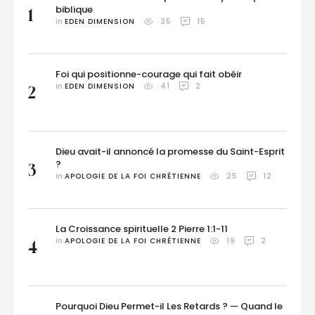
biblique
1
in 
EDEN DIMENSION
35
15
Foi qui positionne-courage qui fait obéir
in 
EDEN DIMENSION
41
2
2
Dieu avait-il annoncé la promesse du Saint-Esprit
?
3
in 
APOLOGIE DE LA FOI CHRÉTIENNE
25
12
La Croissance spirituelle 2 Pierre 1:1-11
in 
APOLOGIE DE LA FOI CHRÉTIENNE
19
2
4
Pourquoi Dieu Permet-il Les Retards ? — Quand le