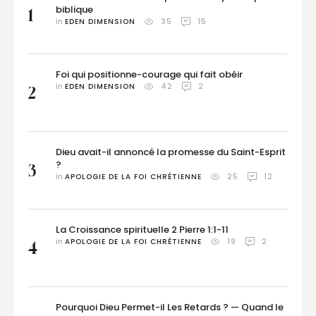
biblique
1
in 
EDEN DIMENSION
35
15
Foi qui positionne-courage qui fait obéir
in 
EDEN DIMENSION
42
2
2
Dieu avait-il annoncé la promesse du Saint-Esprit
?
3
in 
APOLOGIE DE LA FOI CHRÉTIENNE
25
12
La Croissance spirituelle 2 Pierre 1:1-11
in 
APOLOGIE DE LA FOI CHRÉTIENNE
19
2
4
Pourquoi Dieu Permet-il Les Retards ? — Quand le