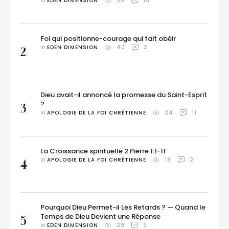
in 
EDEN DIMENSION
35
15
Foi qui positionne-courage qui fait obéir
in 
EDEN DIMENSION
40
2
2
Dieu avait-il annoncé la promesse du Saint-Esprit
?
3
in 
APOLOGIE DE LA FOI CHRÉTIENNE
24
11
La Croissance spirituelle 2 Pierre 1:1-11
in 
APOLOGIE DE LA FOI CHRÉTIENNE
18
2
4
Pourquoi Dieu Permet-il Les Retards ? — Quand le
Temps de Dieu Devient une Réponse
5
in 
EDEN DIMENSION
29
3