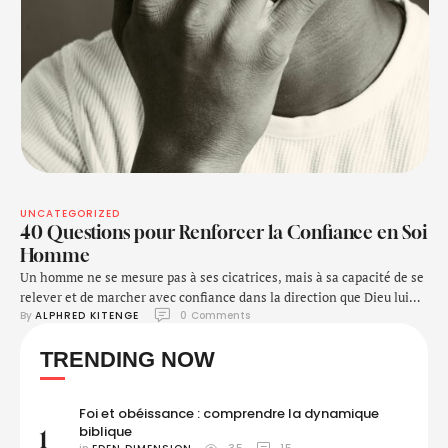
UNCATEGORIZED
40 Questions pour Renforcer la Confiance en Soi
Homme
Un homme ne se mesure pas à ses cicatrices, mais à sa capacité de se
relever et de marcher avec confiance dans la direction que Dieu lui
By 
ALPHRED KITENGE
0
 Comments
trace.
TRENDING NOW
Foi et obéissance : comprendre la dynamique
biblique
1