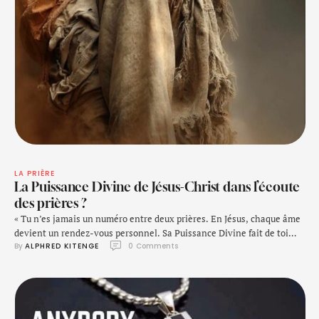
LA PRIÈRE
La Puissance Divine de Jésus-Christ dans l’écoute
des prières ?
« Tu n’es jamais un numéro entre deux prières. En Jésus, chaque âme
devient un rendez-vous personnel. Sa Puissance Divine fait de toi
By 
ALPHRED KITENGE
0
 Comments
une priorité. »