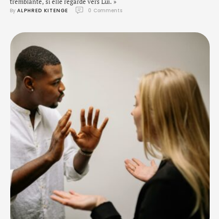
tremblante, si elle regarde vers Lui. »
By 
ALPHRED KITENGE
0
 Comments