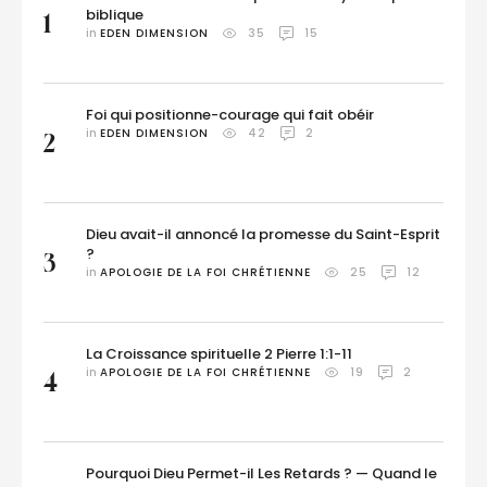
biblique
1
in 
EDEN DIMENSION
35
15
Foi qui positionne-courage qui fait obéir
in 
EDEN DIMENSION
42
2
2
Dieu avait-il annoncé la promesse du Saint-Esprit
?
3
in 
APOLOGIE DE LA FOI CHRÉTIENNE
25
12
La Croissance spirituelle 2 Pierre 1:1-11
in 
APOLOGIE DE LA FOI CHRÉTIENNE
19
2
4
Pourquoi Dieu Permet-il Les Retards ? — Quand le