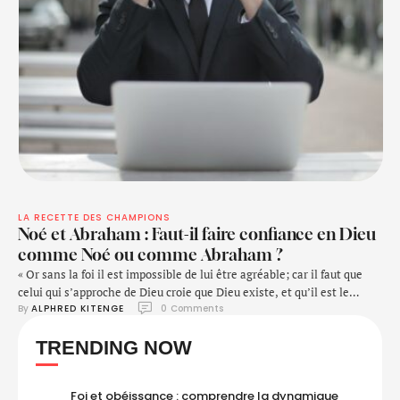
LA RECETTE DES CHAMPIONS
Noé et Abraham : Faut-il faire confiance en Dieu
comme Noé ou comme Abraham ?
« Or sans la foi il est impossible de lui être agréable; car il faut que
celui qui s’approche de Dieu croie que Dieu existe, et qu’il est le
By 
ALPHRED KITENGE
0
 Comments
rémunérateur de ceux qui le cherchent. » (Hébreux 11:6)
TRENDING NOW
Foi et obéissance : comprendre la dynamique