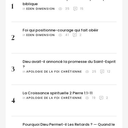
biblique
1
in 
EDEN DIMENSION
35
15
Foi qui positionne-courage qui fait obéir
in 
EDEN DIMENSION
41
2
2
Dieu avait-il annoncé la promesse du Saint-Esprit
?
3
in 
APOLOGIE DE LA FOI CHRÉTIENNE
25
12
La Croissance spirituelle 2 Pierre 1:1-11
in 
APOLOGIE DE LA FOI CHRÉTIENNE
19
2
4
Pourquoi Dieu Permet-il Les Retards ? — Quand le